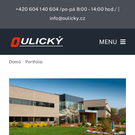
Skip
+420 604 140 604 /po-pá 8:00 – 14:00 hod./
|
to
info@oulicky.cz
content
MENU
Služby
Domů
Portfolio
Průmyslové stavby
Svařovací stoly
O nás
Kontakty
0,00 Kč