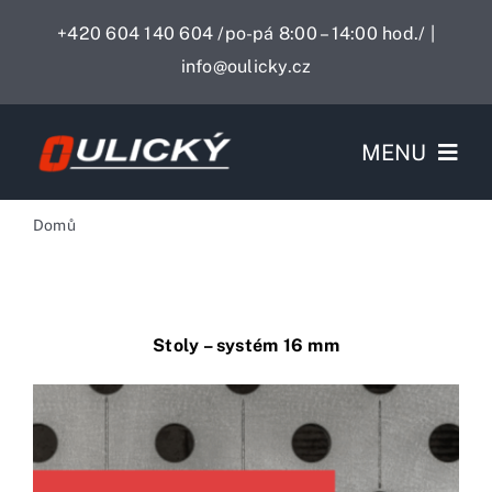
Skip
+420 604 140 604 /po-pá 8:00 – 14:00 hod./
|
to
info@oulicky.cz
content
MENU
Služby
Domů
Svařovací stoly a příslušenství
Svařovací stoly
O nás
Stoly – systém 16 mm
Kontakty
0,00 Kč