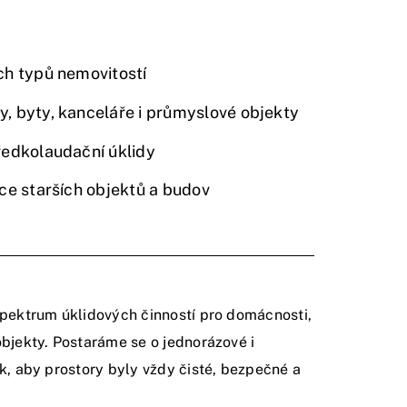
ch typů nemovitostí
, byty, kanceláře i průmyslové objekty
ředkolaudační úklidy
áce starších objektů a budov
spektrum úklidových činností pro domácnosti,
objekty. Postaráme se o jednorázové i
ak, aby prostory byly vždy čisté, bezpečné a