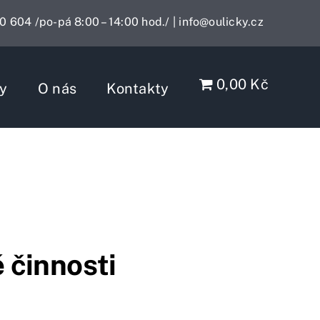
 604 /po-pá 8:00 – 14:00 hod./
| info@oulicky.cz
0,00 Kč
ly
O nás
Kontakty
 činnosti