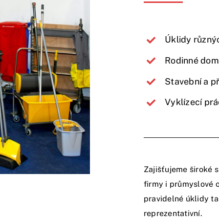
Úklidy různý
Rodinné domy
Stavební a p
Vyklízecí pr
Zajišťujeme široké 
firmy i průmyslové 
pravidelné úklidy t
reprezentativní.